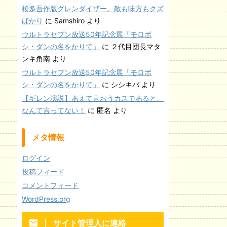
桜多吾作版グレンダイザー。敵も味方もクズ
ばかり
に
Samshiro
より
ウルトラセブン放送50年記念展「モロボ
シ・ダンの名をかりて」
に
２代目団長マタ
ンキ角南
より
ウルトラセブン放送50年記念展「モロボ
シ・ダンの名をかりて」
に
シシキバ
より
【ギレン演説】あえて言おうカスであると、
なんて言ってない！
に
匿名
より
メタ情報
ログイン
投稿フィード
コメントフィード
WordPress.org
サイト管理人に連絡