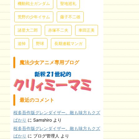
機動戦士ガンダム
聖地巡礼
荒野の少年イサム
藤子不二雄
諸星大二郎
赤塚不二夫
車田正美
追悼
野球
長期連載マンガ
魔法少女アニメ専用ブログ
最近のコメント
桜多吾作版グレンダイザー。敵も味方もクズ
ばかり
に
Samshiro
より
桜多吾作版グレンダイザー。敵も味方もクズ
ばかり
に
ブログ管理人
より