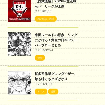
【西武優勝】2026年交流戦
もパ・リーグが圧倒
2026/6/18
思い出話・雑談
車田ワールドの原点、リング
にかけろ！黄金の日本Jrスー
パーブローまとめ
2025/12/24
漫画
桜多吾作版グレンダイザー。
敵も味方もクズばかり
2025/11/15
アニメ
漫画