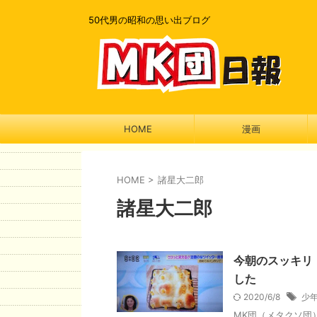
50代男の昭和の思い出ブログ
HOME
漫画
HOME
>
諸星大二郎
諸星大二郎
今朝のスッキリ
した
2020/6/8
少
MK団（メタクソ団