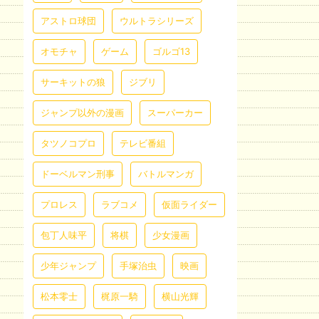
アストロ球団
ウルトラシリーズ
オモチャ
ゲーム
ゴルゴ13
サーキットの狼
ジブリ
ジャンプ以外の漫画
スーパーカー
タツノコプロ
テレビ番組
ドーベルマン刑事
バトルマンガ
プロレス
ラブコメ
仮面ライダー
包丁人味平
将棋
少女漫画
少年ジャンプ
手塚治虫
映画
松本零士
梶原一騎
横山光輝