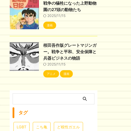
戦争の犠牲になった上野動物
園の27頭の動物たち
2025/11/15
漫画
桜田吾作版グレートマジンガ
ー。戦争と平和、安全保障と
兵器ビジネスの物語
2025/11/15
アニメ
漫画
タグ
LGBT
こち亀
ど根性ガエル