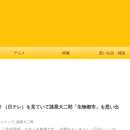
アニメ
特撮
思い出話・雑談
！（日テレ）を見ていて諸星大二郎「生物都市」を思い出
年ジャンプ
,
諸星大二郎
）二代目団長、マタンキ角南です。 今朝のスッキリ！（日テレ）に出