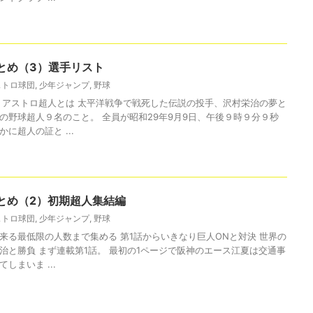
とめ（3）選手リスト
ストロ球団
,
少年ジャンプ
,
野球
 アストロ超人とは 太平洋戦争で戦死した伝説の投手、沢村栄治の夢と
の野球超人９名のこと。 全員が昭和29年9月9日、午後９時９分９秒
に超人の証と ...
とめ（2）初期超人集結編
ストロ球団
,
少年ジャンプ
,
野球
来る最低限の人数まで集める 第1話からいきなり巨人ONと対決 世界の
治と勝負 まず連載第1話。 最初の1ページで阪神のエース江夏は交通事
しまいま ...