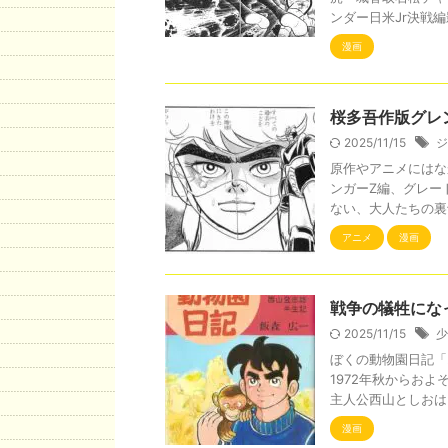
ンダー日米Jr決戦編影
漫画
桜多吾作版グレ
2025/11/15
ジ
原作やアニメにはな
ンガーZ編、グレー
ない、大人たちの裏切
アニメ
漫画
戦争の犠牲にな
2025/11/15
少
ぼくの動物園日記「
1972年秋からお
主人公西山としおは、
漫画