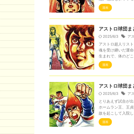
漫画
アストロ球団ま
2025/6/3
ア
アストロ超人リスト
魂を受け継いだ運命
生まれで、体のどこか
漫画
アストロ球団ま
2025/6/3
ア
とりあえず試合が出
ホームラン王、王貞
故を起こして入院して
漫画