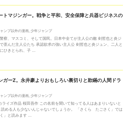
ートマジンガー。戦争と平和、安全保障と兵器ビジネスの
ャンプ以外の漫画
,
少年ジャンプ
警察、マスコミ、そして国民。日本中全てが主人公の敵 剣哲也と炎ジ
で歪んだ主人公たち 承認欲求の強い主人公 剣哲也と炎ジュン、二人と
ひきとられ、子 ...
ンガーZ。永井豪よりおもしろい裏切りと欺瞞の人間ドラ
ャンプ以外の漫画
,
少年ジャンプ
カライズ作品 桜田吾作 この名前を聞いて知ってる人はあまりいないと
と読める人も少ないんじゃないでしょうか。 「さくら たごさく」では
」と読みます ...