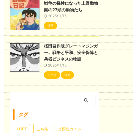
戦争の犠牲になった上野動物
園の27頭の動物たち
2025/11/15
漫画
桜田吾作版グレートマジンガ
ー。戦争と平和、安全保障と
兵器ビジネスの物語
2025/11/15
アニメ
漫画
タグ
LGBT
こち亀
ど根性ガエル