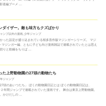
道編ブーメ ...
ンダイザー。敵も味方もクズばかり
ャンプ以外の漫画
,
少年ジャンプ
かった設定が盛り込まれている桜多吾作版マジンガーシリーズ。 マジ
トマジンガー編、ともに子ども向け漫画雑誌で連載されていたとは思え
りと欺瞞をちりば ...
った上野動物園の27頭の動物たち
年ジャンプ
27頭のあいつたち」 ぼくの動物園日記とは ぼくの動物園日記は、
よそ２年間ジャンプで連載されていた漫画です。 舞台は東京上野動物園。
かけだしの ...