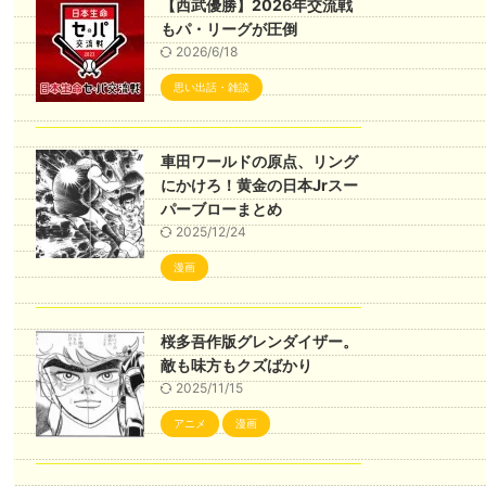
【西武優勝】2026年交流戦
もパ・リーグが圧倒
2026/6/18
思い出話・雑談
車田ワールドの原点、リング
にかけろ！黄金の日本Jrスー
パーブローまとめ
2025/12/24
漫画
桜多吾作版グレンダイザー。
敵も味方もクズばかり
2025/11/15
アニメ
漫画