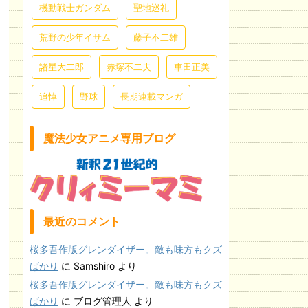
機動戦士ガンダム
聖地巡礼
荒野の少年イサム
藤子不二雄
諸星大二郎
赤塚不二夫
車田正美
追悼
野球
長期連載マンガ
魔法少女アニメ専用ブログ
最近のコメント
桜多吾作版グレンダイザー。敵も味方もクズ
ばかり
に
Samshiro
より
桜多吾作版グレンダイザー。敵も味方もクズ
ばかり
に
ブログ管理人
より