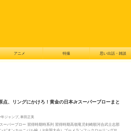
アニメ
特撮
思い出話・雑談
原点、リングにかけろ！黄金の日本Jrスーパーブローまと
少年ジャンプ
,
車田正美
のスーパーブロー 習得時期時系列 習得時期高嶺竜児剣崎順河合武士志那
ンピオンカーニバル編（Jr全国大会）ブーメランフックローリングサ