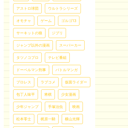
アストロ球団
ウルトラシリーズ
オモチャ
ゲーム
ゴルゴ13
サーキットの狼
ジブリ
ジャンプ以外の漫画
スーパーカー
タツノコプロ
テレビ番組
ドーベルマン刑事
バトルマンガ
プロレス
ラブコメ
仮面ライダー
包丁人味平
将棋
少女漫画
少年ジャンプ
手塚治虫
映画
松本零士
梶原一騎
横山光輝