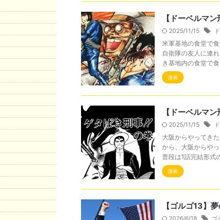
【ドーベルマン
2025/11/15
ド
米軍基地の食堂で食
自衛隊の友人に連れ
き基地内の食堂で食事
漫画
【ドーベルマン
2025/11/15
ド
大阪からやってきた
から、大阪からやっ
普段は1話完結形式の
漫画
【ゴルゴ13】
2026/6/18
ゴ