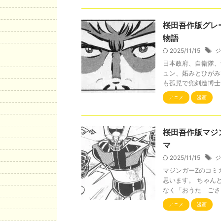
桜田吾作版グレ
物語
2025/11/15
ジ
日本政府、自衛隊、
ュン、妬みとひがみ
も孤児で兜剣造博士に
アニメ
漫画
桜田吾作版マジ
マ
2025/11/15
ジ
マジンガーZのコミ
思います。 ちゃん
なく「おうた ごさく
アニメ
漫画