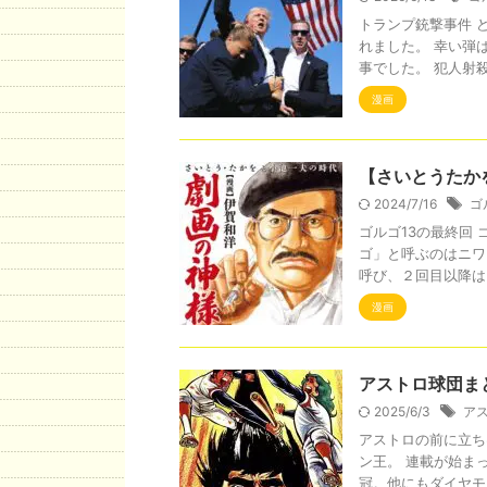
トランプ銃撃事件 
れました。 幸い弾
事でした。 犯人射殺
漫画
【さいとうたか
2024/7/16
ゴ
ゴルゴ13の最終回 
ゴ」と呼ぶのはニワ
呼び、２回目以降は「
漫画
アストロ球団ま
2025/6/3
ア
アストロの前に立ち
ン王。 連載が始ま
冠。他にもダイヤモン