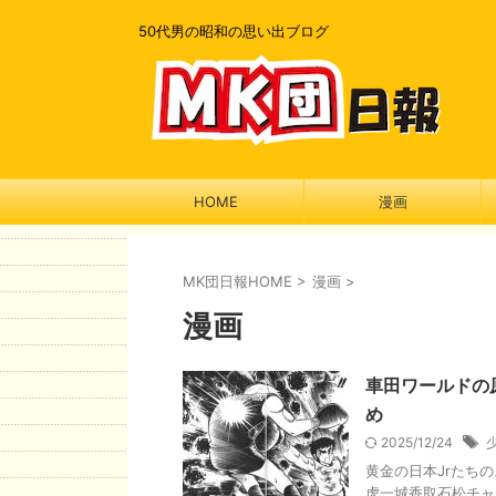
50代男の昭和の思い出ブログ
HOME
漫画
MK団日報HOME
>
漫画
>
漫画
車田ワールドの
め
2025/12/24
黄金の日本Jrたち
虎一城香取石松チャ