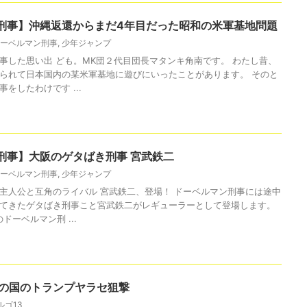
刑事】沖縄返還からまだ4年目だった昭和の米軍基地問題
ーベルマン刑事
,
少年ジャンプ
事した思い出 ども。MK団２代目団長マタンキ角南です。 わたし昔、
られて日本国内の某米軍基地に遊びにいったことがあります。 そのと
をしたわけです ...
刑事】大阪のゲタばき刑事 宮武鉄二
ーベルマン刑事
,
少年ジャンプ
主人公と互角のライバル 宮武鉄二、登場！ ドーベルマン刑事には途中
てきたゲタばき刑事こと宮武鉄二がレギューラーとして登場します。
ドーベルマン刑 ...
夢の国のトランプヤラセ狙撃
ルゴ13