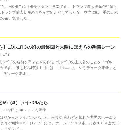
ども、MK団二代目団長マタンキ角南です。 トランプ前大統領が狙撃さ
はトランプ前大統領の耳をかすめただけでしたが、本当に紙一重の出来
の後、負傷した ...
を】ゴルゴ13の幻の最終回と太陽にほえろの殉職シーン
ルゴ13
ゴルゴ13の名前を呼ぶときの作法 ゴルゴ13の主人公のことを「ゴル
カです。 彼を呼ぶ時は１回目は「ゴル……あ、いやデューク東郷」と
デューク東郷 ...
とめ（4）ライバルたち
ストロ球団
,
少年ジャンプ
,
野球
はだかったライバルたち 巨人 王貞治 言わずと知れた世界のホームラ
った年の昭和47年（1972）には、ホームラン４８本、打点１０４点の二
ドグラブ ...