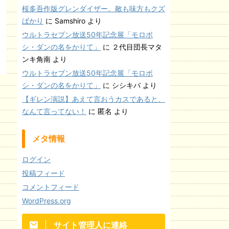
桜多吾作版グレンダイザー。敵も味方もクズ
ばかり
に
Samshiro
より
ウルトラセブン放送50年記念展「モロボ
シ・ダンの名をかりて」
に
２代目団長マタ
ンキ角南
より
ウルトラセブン放送50年記念展「モロボ
シ・ダンの名をかりて」
に
シシキバ
より
【ギレン演説】あえて言おうカスであると、
なんて言ってない！
に
匿名
より
メタ情報
ログイン
投稿フィード
コメントフィード
WordPress.org
サイト管理人に連絡