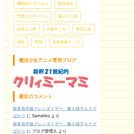
機動戦士ガンダム
聖地巡礼
荒野の少年イサム
藤子不二雄
諸星大二郎
赤塚不二夫
車田正美
追悼
野球
長期連載マンガ
魔法少女アニメ専用ブログ
最近のコメント
桜多吾作版グレンダイザー。敵も味方もクズ
ばかり
に
Samshiro
より
桜多吾作版グレンダイザー。敵も味方もクズ
ばかり
に
ブログ管理人
より