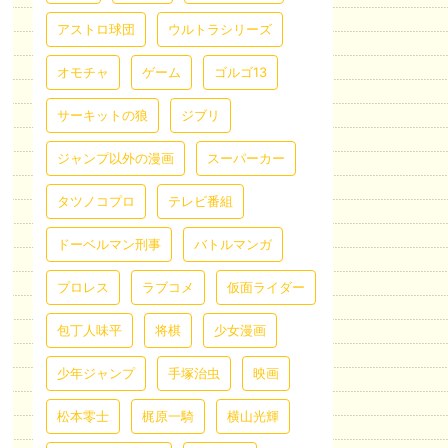
アストロ球団
ウルトラシリーズ
オモチャ
ゲーム
ゴルゴ13
サーキットの狼
ジブリ
ジャンプ以外の漫画
スーパーカー
タツノコプロ
テレビ番組
ドーベルマン刑事
バトルマンガ
プロレス
ラブコメ
仮面ライダー
包丁人味平
将棋
少女漫画
少年ジャンプ
手塚治虫
映画
松本零士
梶原一騎
横山光輝