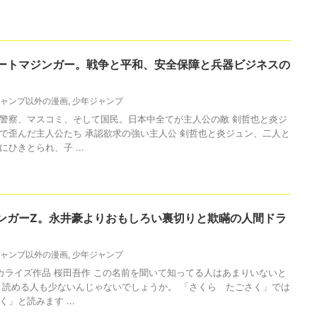
ートマジンガー。戦争と平和、安全保障と兵器ビジネスの
ャンプ以外の漫画
,
少年ジャンプ
警察、マスコミ、そして国民。日本中全てが主人公の敵 剣哲也と炎ジ
で歪んだ主人公たち 承認欲求の強い主人公 剣哲也と炎ジュン、二人と
ひきとられ、子 ...
ンガーZ。永井豪よりおもしろい裏切りと欺瞞の人間ドラ
ャンプ以外の漫画
,
少年ジャンプ
カライズ作品 桜田吾作 この名前を聞いて知ってる人はあまりいないと
と読める人も少ないんじゃないでしょうか。 「さくら たごさく」では
」と読みます ...