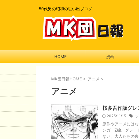
50代男の昭和の思い出ブログ
HOME
漫画
MK団日報HOME
>
アニメ
>
アニメ
桜多吾作版グレ
2025/11/15
ジ
原作やアニメにはな
ンガーZ編、グレー
ない、大人たちの裏切