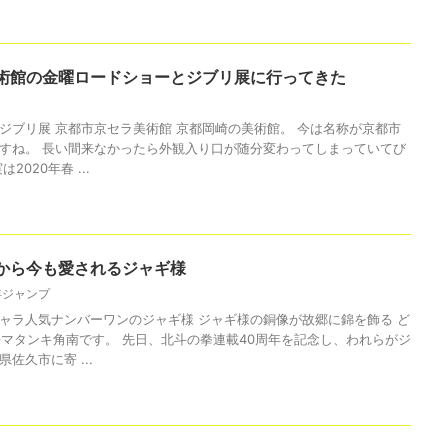
術館の金曜ロードショーとジブリ展に行ってきた
ジブリ展 京都市京セラ美術館 京都岡崎の美術館。 今は名称が京都市
すね。 長い間来なかったら外観入り口が随分変わってしまっていてび
2020年春 ...
から今も愛されるジャギ様
年ジャンプ
ャラ人気ナンバーワンのジャギ様 ジャギ様の銅像が故郷に錦を飾る ど
長マタンキ角南です。 先日、北斗の拳連載40周年を記念し、われらがジ
佐久市に寄 ...