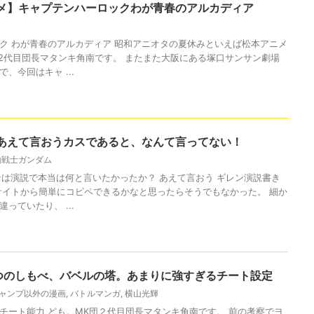
メ】キャプテンハーロックわが青春のアルカディア
ク わが青春のアルカディア 昭和アニオタの夏休みといえば松本アニメ
団2代目団長マタンキ角南です。 またまた大阪にある塚口サンサン劇場
、今回はキャ ...
あえて言おうカスであると、なんて言ってない！
動戦士ガンダム
ンは演説で本当は何と言いたかったか？ あえて言おう ギレン演説書き
サイトから簡単にコピペできるかなと思ったらそうでもなかった。 細か
っていたり、 ...
つのしもべ、バベルの塔。あまりに強すぎるチート設定
ャンプ以外の漫画
,
バトルマンガ
,
横山光輝
チート能力 ども。MK団２代目団長マタンキ角南です。 前の考察でヨ