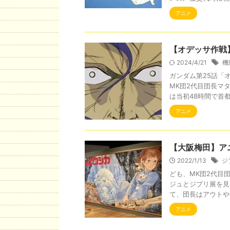
アニメ
【オデッサ作戦
2024/4/21
機
ガンダム第25話「
MK団2代目団長マ
は当初48時間で首都キ
アニメ
【大阪梅田】ア
2022/1/13
ジ
ども、MK団2代目
ジュとジブリ展を見
て、団長はアウトやフ
アニメ