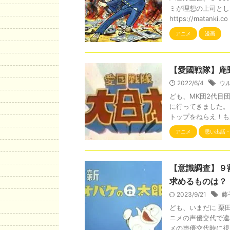
ミが理想の上司とし
https://matanki.co 
アニメ
漫画
【愛國戦隊】庵
2022/6/4
ウ
ども、MK団2代目
に行ってきました。
トップをねらえ！も見
アニメ
思い出話
【意識調査】９
求めるものは？
2023/9/21
藤
ども、いまだに 栗
ニメの声優交代で違
メの声優交代時に視 .