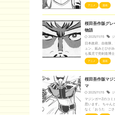
アニメ
漫画
桜田吾作版グレ
物語
2025/11/15
ジ
日本政府、自衛隊、
ュン、妬みとひがみ
も孤児で兜剣造博士に
アニメ
漫画
桜田吾作版マジ
マ
2025/11/15
ジ
マジンガーZのコミ
思います。 ちゃん
なく「おうた ごさく