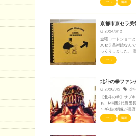
アニメ
漫画
京都市京セラ美
2024/6/12
金曜ロードショーと
京セラ美術館なんで
っくりしました。 実は
アニメ
北斗の拳ファン
2026/3/2
少
【北斗の拳】サブキ
も、MK団2代目団
ャギ様の銅像が長野県
アニメ
漫画