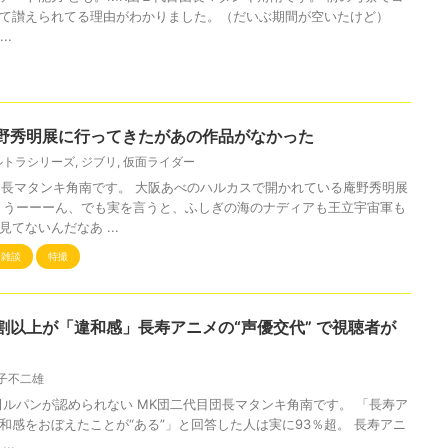
て讃えられてる理由がわかりました。（だいぶ期間が空いたけど）
...
野秀明展に行ってきたがあの作品がなかった
ルトラシリーズ
,
ジブリ
,
仮面ライダー
団長マタンキ角南です。 大阪あべのハルカスで開かれている庵野秀明展
 うーーーん、でも実を言うと、ふしぎの海のナディアも王立宇宙軍も
てないんだなあ ...
・雑談
特撮
割以上が「違和感」長寿アニメの“声優交代” で視聴者が
子不二雄
田ルパンが認められない MK団二代目団長マタンキ角南です。 「長寿ア
和感をおぼえたことが“ある”」と回答した人は実に93％超。 長寿アニ
..