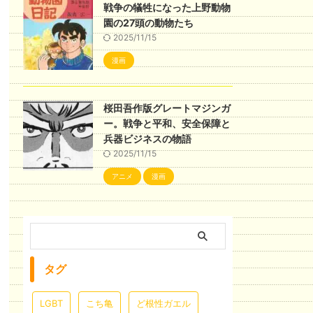
戦争の犠牲になった上野動物
園の27頭の動物たち
2025/11/15
漫画
桜田吾作版グレートマジンガ
ー。戦争と平和、安全保障と
兵器ビジネスの物語
2025/11/15
アニメ
漫画
タグ
LGBT
こち亀
ど根性ガエル