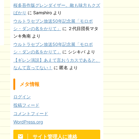
桜多吾作版グレンダイザー。敵も味方もクズ
ばかり
に
Samshiro
より
ウルトラセブン放送50年記念展「モロボ
シ・ダンの名をかりて」
に
２代目団長マタ
ンキ角南
より
ウルトラセブン放送50年記念展「モロボ
シ・ダンの名をかりて」
に
シシキバ
より
【ギレン演説】あえて言おうカスであると、
なんて言ってない！
に
匿名
より
メタ情報
ログイン
投稿フィード
コメントフィード
WordPress.org
サイト管理人に連絡