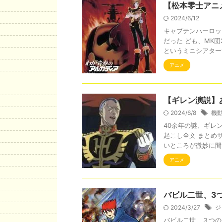
【松本零士アニ
2024/6/12
キャプテンハーロッ
だった ども、MK
というミニシアターで
アニメ
【ギレン演説】
2024/6/8
機
40余年の謎、ギレ
起こし全文 まとめ
いところが微妙に間違
アニメ
バビル二世、3
2024/3/27
ジ
バビル二世、３つの