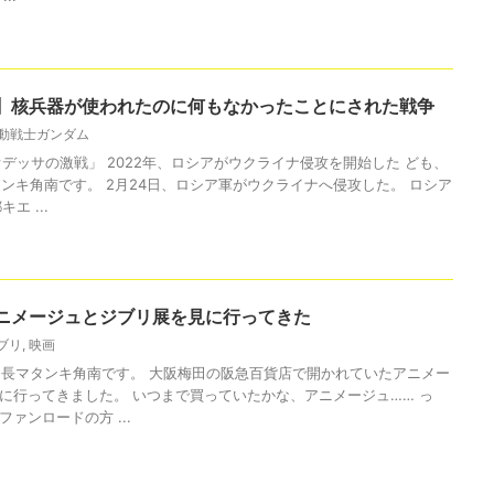
】核兵器が使われたのに何もなかったことにされた戦争
動戦士ガンダム
オデッサの激戦」 2022年、ロシアがウクライナ侵攻を開始した ども、
タンキ角南です。 2月24日、ロシア軍がウクライナへ侵攻した。 ロシア
エ ...
ニメージュとジブリ展を見に行ってきた
ブリ
,
映画
団長マタンキ角南です。 大阪梅田の阪急百貨店で開かれていたアニメー
に行ってきました。 いつまで買っていたかな、アニメージュ…… っ
ァンロードの方 ...