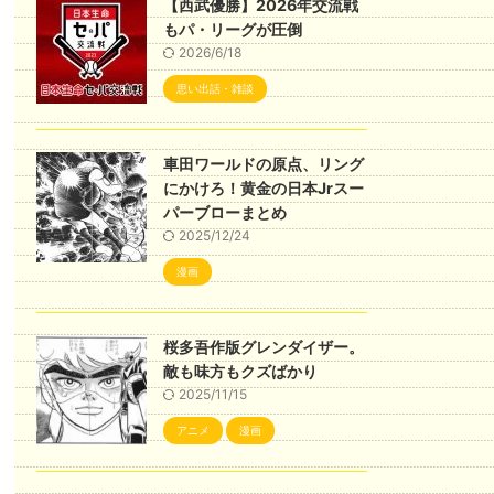
【西武優勝】2026年交流戦
もパ・リーグが圧倒
2026/6/18
思い出話・雑談
車田ワールドの原点、リング
にかけろ！黄金の日本Jrスー
パーブローまとめ
2025/12/24
漫画
桜多吾作版グレンダイザー。
敵も味方もクズばかり
2025/11/15
アニメ
漫画