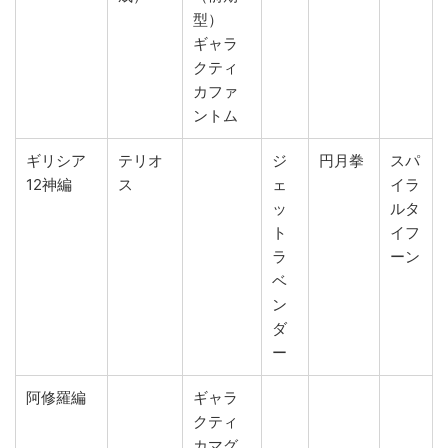
型）
ギャラ
クティ
カファ
ントム
ギリシア
テリオ
ジ
円月拳
スパ
12神編
ス
ェ
イラ
ッ
ルタ
ト
イフ
ラ
ーン
ベ
ン
ダ
ー
阿修羅編
ギャラ
クティ
カマグ