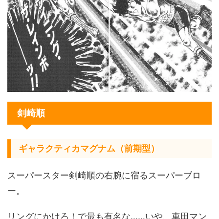
剣崎順
ギャラクティカマグナム（前期型）
スーパースター剣崎順の右腕に宿るスーパーブロ
ー。
リングにかけろ！で最も有名な……いや、車田マン