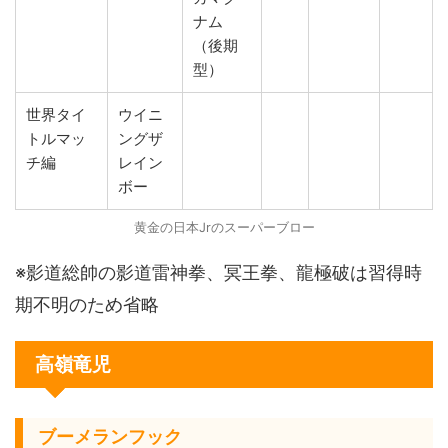
ナム
（後期
型）
世界タイ
ウイニ
トルマッ
ングザ
チ編
レイン
ボー
黄金の日本Jrのスーパーブロー
※影道総帥の影道雷神拳、冥王拳、龍極破は習得時
期不明のため省略
高嶺竜児
ブーメランフック