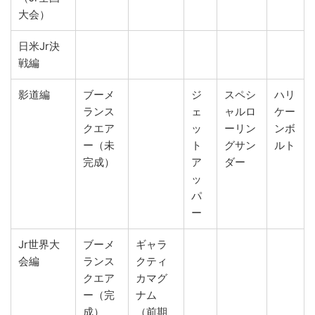
大会）
日米Jr決
戦編
影道編
ブーメ
ジ
スペシ
ハリ
ランス
ェ
ャルロ
ケー
クエア
ッ
ーリン
ンボ
ー（未
ト
グサン
ルト
完成）
ア
ダー
ッ
パ
ー
Jr世界大
ブーメ
ギャラ
会編
ランス
クティ
クエア
カマグ
ー（完
ナム
成）
（前期