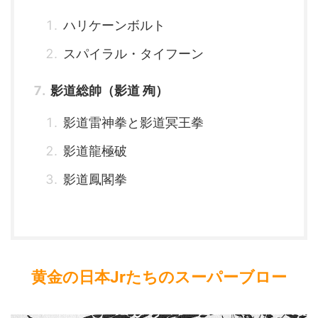
ハリケーンボルト
スパイラル・タイフーン
影道総帥（影道 殉）
影道雷神拳と影道冥王拳
影道龍極破
影道鳳閣拳
黄金の日本Jrたちのスーパーブロー