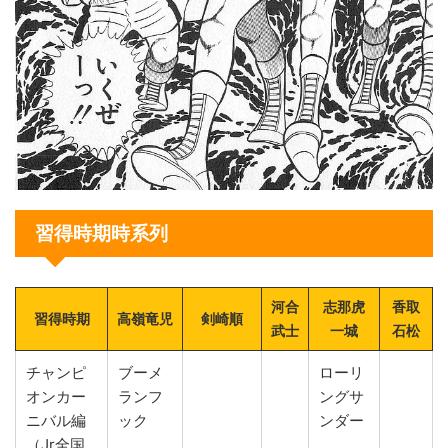
習得時期時系列
河合
志那虎
香取
習得時期
高嶺竜児
剣崎順
武士
一城
石松
チャンピ
ブーメ
ローリ
オンカー
ランフ
ングサ
ニバル編
ック
ンダー
（Jr全国