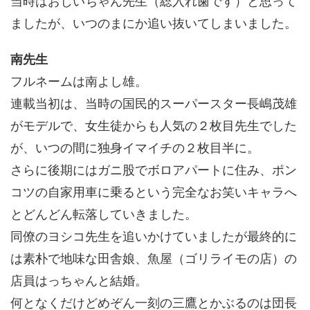
当時はおじいちゃん先生（総入れ歯です）と思って
ましたが、いつのまにか追い抜いてしまいました。
南先生
フルネームは南よし雄。
連載当初は、当時の国民的スーパースター長嶋茂雄
がモデルで、女生徒からも人気の２枚目先生でした
が、いつの間に独身イマイチの２枚目半に。
さらに後期にはガニ股でボロアパートに住み、ポン
コツの自家用車に乗るという完全なお笑いキャラへ
とどんどん転落していきました。
同僚のヨシコ先生を追いかけていましたが最終的に
は素朴で地味な田舎娘、魚屋（ゴリライモの店）の
店員はっちゃんと結婚。
何となくだけどめぞん一刻の三鷹とかぶるのは団長