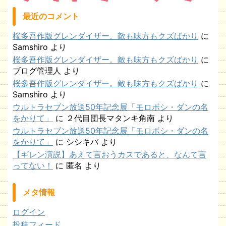
最近のコメント
桜多吾作版グレンダイザー。敵も味方もクズばかり
に
Samshiro
より
桜多吾作版グレンダイザー。敵も味方もクズばかり
に
ブログ管理人
より
桜多吾作版グレンダイザー。敵も味方もクズばかり
に
Samshiro
より
ウルトラセブン放送50年記念展「モロボシ・ダンの名
をかりて」
に
２代目団長マタンキ角南
より
ウルトラセブン放送50年記念展「モロボシ・ダンの名
をかりて」
に
シシキバ
より
【ギレン演説】あえて言おうカスであると、なんて言
ってない！
に
匿名
より
メタ情報
ログイン
投稿フィード