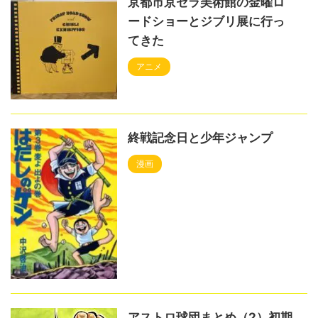
京都市京セラ美術館の金曜ロ
ードショーとジブリ展に行っ
てきた
アニメ
終戦記念日と少年ジャンプ
漫画
アストロ球団まとめ（2）初期