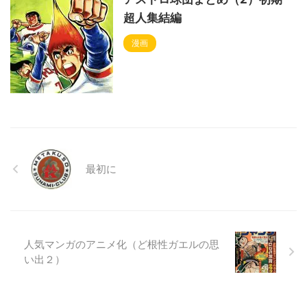
超人集結編
漫画
最初に
人気マンガのアニメ化（ど根性ガエルの思
い出２）