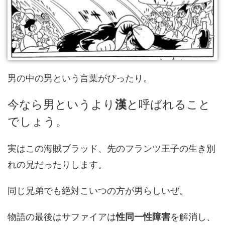
男の中の男という言葉がぴったり。
今なら男というより
漢
と呼ばれること
でしょう。
実はこの海賊ブラッド、先のフランツ王子の生き別
れの兄だったりします。
同じ兄弟でも絶対こいつの方が男らしいぜ。
物語の最後はサファイアは
性同一性障害
を解消し、