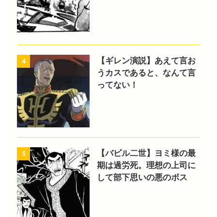
【ギレン演説】あえて言お
4
うカスであると、なんて言
ってない！
【バビル二世】ヨミ様の最
5
期は過労死。理想の上司に
して部下思いの悪のボス