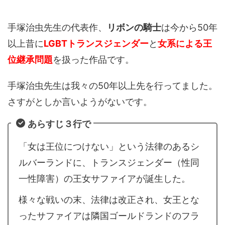
手塚治虫先生の代表作、
リボンの騎士
は今から50年
以上昔に
LGBTトランスジェンダー
と
女系による王
位継承問題
を扱った作品です。
手塚治虫先生は我々の50年以上先を行ってました。
さすがとしか言いようがないです。
あらすじ３行で
「女は王位につけない」という法律のあるシ
ルバーランドに、トランスジェンダー（性同
一性障害）の王女サファイアが誕生した。
様々な戦いの末、法律は改正され、女王とな
ったサファイアは隣国ゴールドランドのフラ