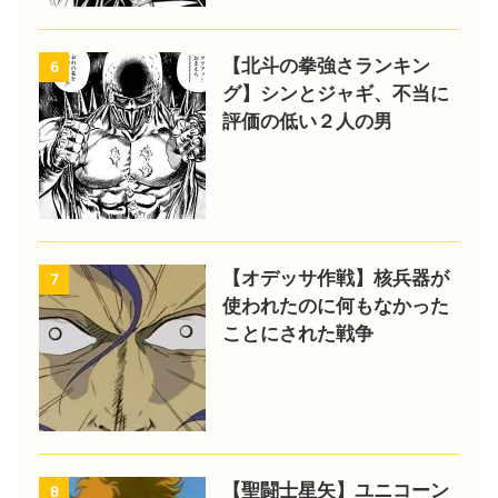
【北斗の拳強さランキン
6
グ】シンとジャギ、不当に
評価の低い２人の男
【オデッサ作戦】核兵器が
7
使われたのに何もなかった
ことにされた戦争
【聖闘士星矢】ユニコーン
8