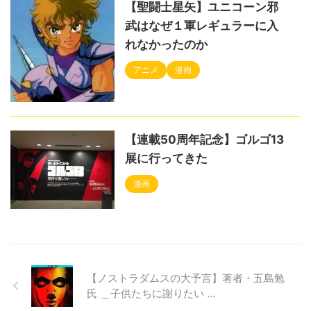
【聖闘士星矢】ユニコーン邪
武はなぜ１軍レギュラーに入
れなかったのか
アニメ
漫画
【連載50周年記念】ゴルゴ13
展に行ってきた
漫画
【ノストラダムスの大予言】著者・五島勉
氏 ＿子供たちに謝りたい ...