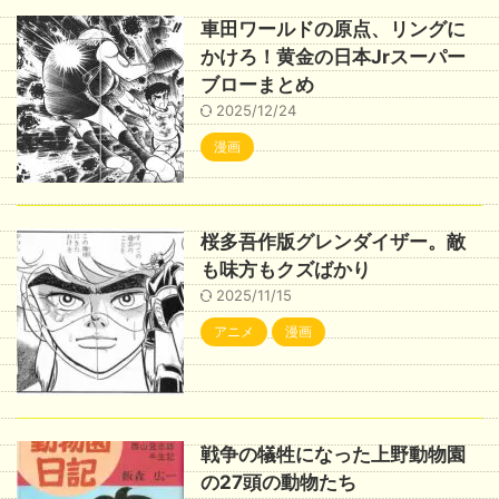
車田ワールドの原点、リングに
かけろ！黄金の日本Jrスーパー
ブローまとめ
2025/12/24
漫画
桜多吾作版グレンダイザー。敵
も味方もクズばかり
2025/11/15
アニメ
漫画
戦争の犠牲になった上野動物園
の27頭の動物たち