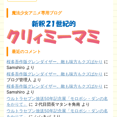
魔法少女アニメ専用ブログ
最近のコメント
桜多吾作版グレンダイザー。敵も味方もクズばかり
に
Samshiro
より
桜多吾作版グレンダイザー。敵も味方もクズばかり
に
ブログ管理人
より
桜多吾作版グレンダイザー。敵も味方もクズばかり
に
Samshiro
より
ウルトラセブン放送50年記念展「モロボシ・ダンの名
をかりて」
に
２代目団長マタンキ角南
より
ウルトラセブン放送50年記念展「モロボシ・ダンの名
をかりて」
に
シシキバ
より