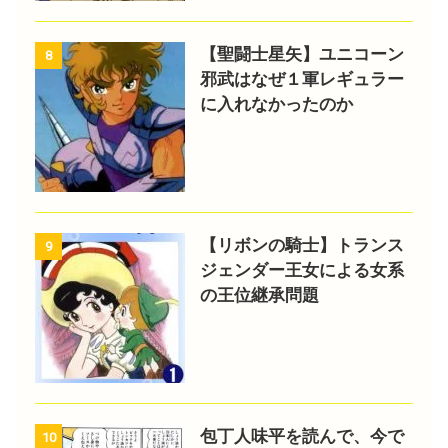
【聖闘士星矢】ユニコーン
8
邪武はなぜ１軍レギュラー
に入れなかったのか
【リボンの騎士】トランス
9
ジェンダー王女による女系
の王位継承問題
包丁人味平を読んで、今で
10