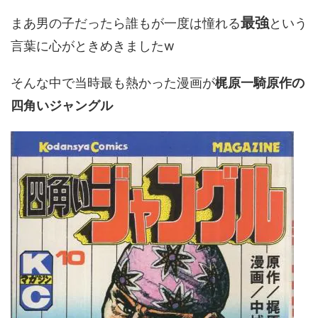
最強
まあ男の子だったら誰もが一度は憧れる
という
言葉に心がときめきましたw
そんな中で当時最も熱かった漫画が
梶原一騎原作の
四角いジャングル