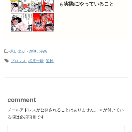
も実際にやっていること
-
思い出話・雑談
,
漫画
-
プロレス
,
梶原一騎
,
追悼
comment
メールアドレスが公開されることはありません。
※
が付いてい
る欄は必須項目です