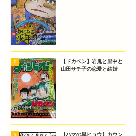
【ドカベン】岩鬼と里中と
2
山田サチ子の恋愛と結婚
【ハマの黒ヒョウ】カウン
3