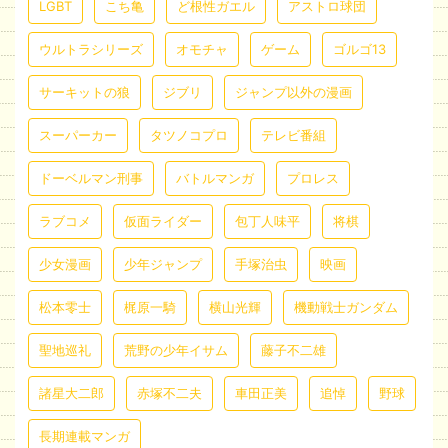
LGBT
こち亀
ど根性ガエル
アストロ球団
ウルトラシリーズ
オモチャ
ゲーム
ゴルゴ13
サーキットの狼
ジブリ
ジャンプ以外の漫画
スーパーカー
タツノコプロ
テレビ番組
ドーベルマン刑事
バトルマンガ
プロレス
ラブコメ
仮面ライダー
包丁人味平
将棋
少女漫画
少年ジャンプ
手塚治虫
映画
松本零士
梶原一騎
横山光輝
機動戦士ガンダム
聖地巡礼
荒野の少年イサム
藤子不二雄
諸星大二郎
赤塚不二夫
車田正美
追悼
野球
長期連載マンガ