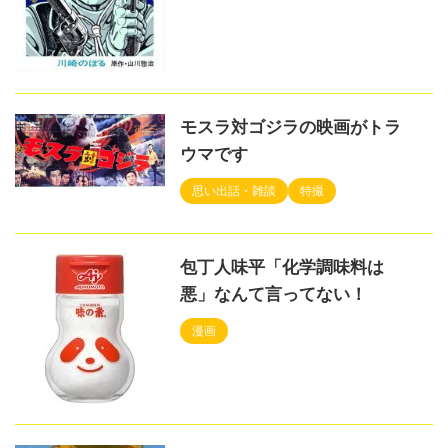
モスラ対ゴジラの映画がトラ
ウマです
思い出話・雑談
特撮
包丁人味平「化学調味料は
悪」なんて言ってない！
漫画