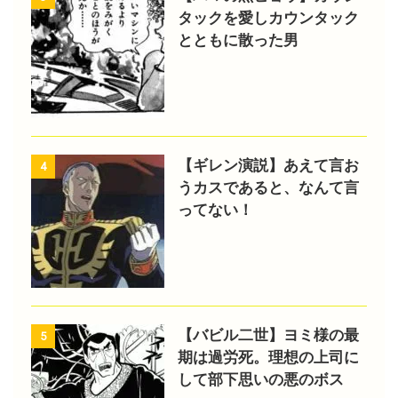
タックを愛しカウンタック
とともに散った男
【ギレン演説】あえて言お
4
うカスであると、なんて言
ってない！
【バビル二世】ヨミ様の最
5
期は過労死。理想の上司に
して部下思いの悪のボス