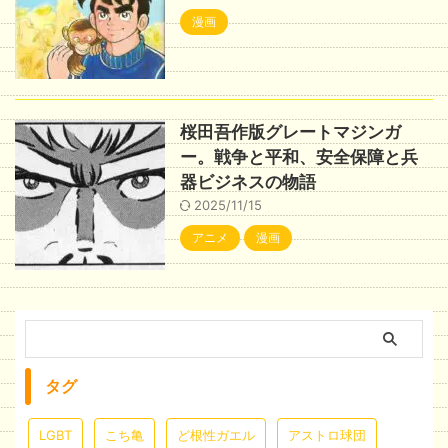
漫画
桜田吾作版グレートマジンガ
ー。戦争と平和、安全保障と兵
器ビジネスの物語
2025/11/15
アニメ
漫画
タグ
LGBT
こち亀
ど根性ガエル
アストロ球団