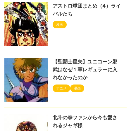
アストロ球団まとめ（4）ライ
バルたち
漫画
【聖闘士星矢】ユニコーン邪
武はなぜ１軍レギュラーに入
れなかったのか
アニメ
漫画
北斗の拳ファンから今も愛さ
れるジャギ様