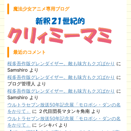
魔法少女アニメ専用ブログ
最近のコメント
桜多吾作版グレンダイザー。敵も味方もクズばかり
に
Samshiro
より
桜多吾作版グレンダイザー。敵も味方もクズばかり
に
ブログ管理人
より
桜多吾作版グレンダイザー。敵も味方もクズばかり
に
Samshiro
より
ウルトラセブン放送50年記念展「モロボシ・ダンの名
をかりて」
に
２代目団長マタンキ角南
より
ウルトラセブン放送50年記念展「モロボシ・ダンの名
をかりて」
に
シシキバ
より