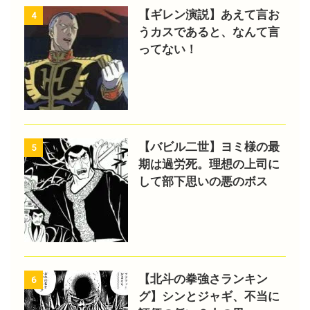
【ギレン演説】あえて言お
4
うカスであると、なんて言
ってない！
【バビル二世】ヨミ様の最
5
期は過労死。理想の上司に
して部下思いの悪のボス
【北斗の拳強さランキン
6
グ】シンとジャギ、不当に