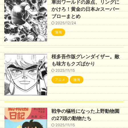
車田ワールドの原点、リングに
かけろ！黄金の日本Jrスーパー
ブローまとめ
2025/12/24
漫画
桜多吾作版グレンダイザー。敵
も味方もクズばかり
2025/11/15
アニメ
漫画
戦争の犠牲になった上野動物園
の27頭の動物たち
2025/11/15