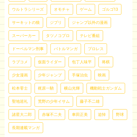
ウルトラシリーズ
オモチャ
ゲーム
ゴルゴ13
サーキットの狼
ジブリ
ジャンプ以外の漫画
スーパーカー
タツノコプロ
テレビ番組
ドーベルマン刑事
バトルマンガ
プロレス
ラブコメ
仮面ライダー
包丁人味平
将棋
少女漫画
少年ジャンプ
手塚治虫
映画
松本零士
梶原一騎
横山光輝
機動戦士ガンダム
聖地巡礼
荒野の少年イサム
藤子不二雄
諸星大二郎
赤塚不二夫
車田正美
追悼
野球
長期連載マンガ