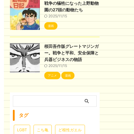
戦争の犠牲になった上野動物
園の27頭の動物たち
2025/11/15
漫画
桜田吾作版グレートマジンガ
ー。戦争と平和、安全保障と
兵器ビジネスの物語
2025/11/15
アニメ
漫画
タグ
LGBT
こち亀
ど根性ガエル