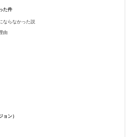
った件
にならなかった説
理由
ジョン）