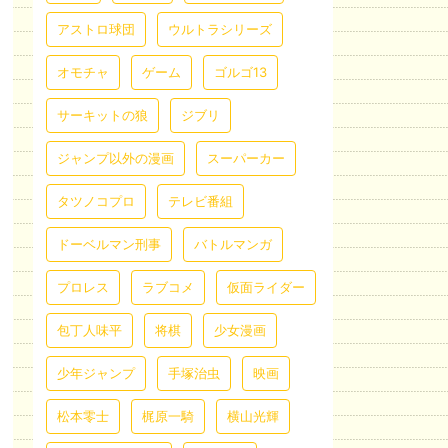
アストロ球団
ウルトラシリーズ
オモチャ
ゲーム
ゴルゴ13
サーキットの狼
ジブリ
ジャンプ以外の漫画
スーパーカー
タツノコプロ
テレビ番組
ドーベルマン刑事
バトルマンガ
プロレス
ラブコメ
仮面ライダー
包丁人味平
将棋
少女漫画
少年ジャンプ
手塚治虫
映画
松本零士
梶原一騎
横山光輝