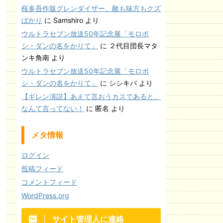
桜多吾作版グレンダイザー。敵も味方もクズ
ばかり
に
Samshiro
より
ウルトラセブン放送50年記念展「モロボ
シ・ダンの名をかりて」
に
２代目団長マタ
ンキ角南
より
ウルトラセブン放送50年記念展「モロボ
シ・ダンの名をかりて」
に
シシキバ
より
【ギレン演説】あえて言おうカスであると、
なんて言ってない！
に
匿名
より
メタ情報
ログイン
投稿フィード
コメントフィード
WordPress.org
サイト管理人に連絡