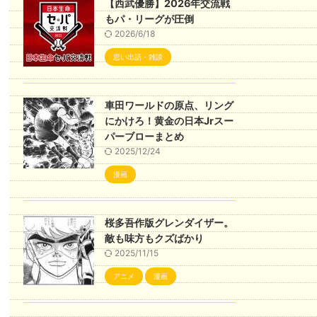
【西武優勝】2026年交流戦
もパ・リーグが圧倒
2026/6/18
思い出話・雑談
車田ワールドの原点、リング
にかけろ！黄金の日本Jrスー
パーブローまとめ
2025/12/24
漫画
桜多吾作版グレンダイザー。
敵も味方もクズばかり
2025/11/15
アニメ
漫画