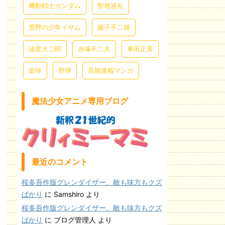
機動戦士ガンダム
聖地巡礼
荒野の少年イサム
藤子不二雄
諸星大二郎
赤塚不二夫
車田正美
追悼
野球
長期連載マンガ
魔法少女アニメ専用ブログ
最近のコメント
桜多吾作版グレンダイザー。敵も味方もクズ
ばかり
に
Samshiro
より
桜多吾作版グレンダイザー。敵も味方もクズ
ばかり
に
ブログ管理人
より