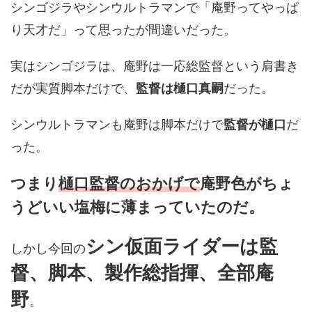
シンゴジラやシンウルトラマンで「庵野ってやっぱ
り天才だ」って思ったが間違いだった。
実はシンゴジラは、庵野は一応総監督という肩書き
だが実質脚本だけで、
監督は樋口真嗣
だった。
シンウルトラマンも庵野は脚本だけで
監督が樋口
だ
った。
つまり
樋口監督のおかげで
庵野色がちょ
うどいい塩梅に薄まっていたのだ。
シン仮面ライダーは監
しかし今回の
督、脚本、製作総指揮、全部庵
野
。